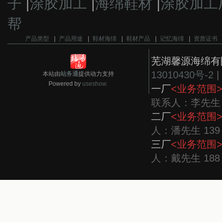
子
|
涂胶加工
|
海绵鞋材
|
涂胶加工
帮
产品类型
|
产品用途
|
鞋材海绵
|
鞋材产品
|
记忆海绵
|
资质证书
芜湖馨源海绵有
13010430号-2
|
本站由
站务通
提供动力支持
Powered by
useshow.
一厂
<业务范围
联系人：李先生 13
二厂
<业务范围
人：潘先生 139 
三厂
<业务范围
人：戴先生 188 5