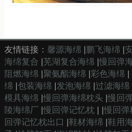
友情链接：
馨源海绵
|
鹏飞海绵
|
海绵复合
|
芜湖复合海绵
|
慢回弹
阻燃海绵
|
聚氨酯海绵
|
彩色海绵
|
绵
|
包装海绵
|
发泡海绵
|
过滤海绵
模具海绵
|
慢回弹海绵枕头
|
慢回
陵海绵厂
|
慢回弹记忆枕
|
|
慢回弹
回弹记忆枕出口
|
鞋材海绵
|
鞋用